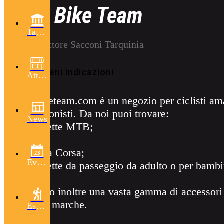
Max Bike Team
Tarquinia
30 Via Ettore Sacconi Tarquinia
Ottieni indicazioni
Attività
Maxbiketeam.com è un negozio per ciclisti ama
professionisti. Da noi puoi trovare:
News
- Biciclette MTB;
- BMX;
- Bici da Corsa;
Eventi
- Biciclette da passeggio da adulto o per bambi
Abbiamo inoltre una vasta gamma di accessori 
migliori marche.
Escursioni