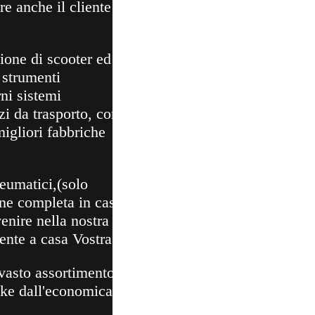
re anche il cliente
zione di scooter ed
 strumenti
ni sistemi
zi da trasporto, con
migliori fabbriche
neumatici,(solo
one completa in caso
venire nella nostra
mente a casa Vostra.
vasto assortimento
ike dall'economica