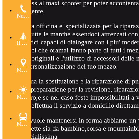
mini cross al maxi scooter per poter accontenta
piu' esigente.
Numeri Utili
La nostra officina e' specializzata per la ripara
auto di tutte le marche essendoci attrezzati con
diagnostici capaci di dialogare con i piu' moder
Il Comune
elettronici che oramai fanno parte di tutti i mez
ricambi originali e l'utilizzo di accessori delle 
per la personalizzazione del tuo mezzo.
Mappa
Si effettua la sostituzione e la riparazione di p
scooter)preparazione per la revisione, riparazi
di sinistro,e se nel caso foste impossibilitati a 
Meteo
sede, si effettua il servizio a domicilio diretta
Per chi vuole mantenersi in forma abbiamo un 
Muoversi
di biciclette sia da bambino,corsa e mountainb
alla specialissima