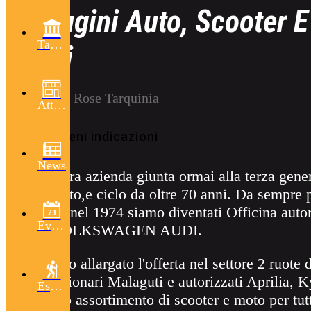
Perugini Auto, Scooter E
Tarquinia
Cicli
45 Via le Rose Tarquinia
Attività
Ottieni indicazioni
News
La nostra azienda giunta ormai alla terza gener
auto,moto,e ciclo da oltre 70 anni. Da sempre 
Piaggio,nel 1974 siamo diventati Officina autor
Eventi
auto VOLKSWAGEN AUDI.
Abbiamo allargato l'offerta nel settore 2 ruote
concessionari Malaguti e autorizzati Aprilia
Escursioni
un vasto assortimento di scooter e moto per tutt