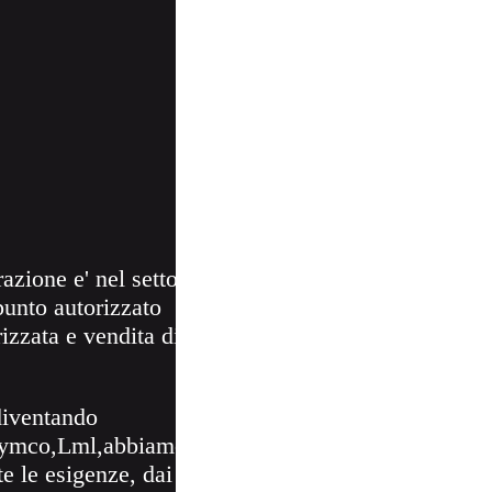
azione e' nel settore
punto autorizzato
izzata e vendita di
 diventando
, Kymco,Lml,abbiamo
e le esigenze, dai