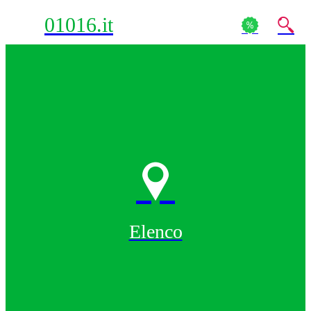
01016.it
Elenco