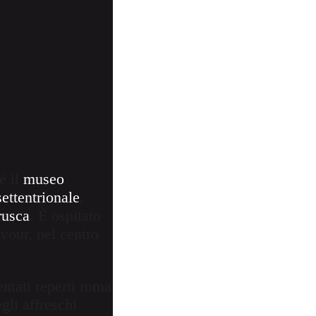
è il
museo
ettentrionale
,
trusca
. È ospitato
vour, nel centro
ntati reperti romani
gli affreschi