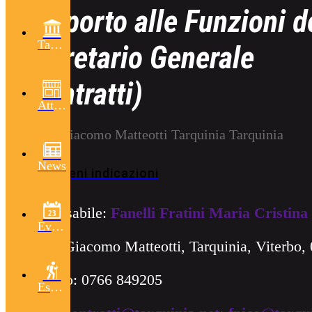
Supporto alle Funzioni d
Tarquinia
Segretario Generale
(Contratti)
Attività
Piazza Giacomo Matteotti Tarquinia Tarquinia
News
Ottieni indicazioni
Responsabile:
Fanelli Fratini Maria Cristina
Eventi
Piazza Giacomo Matteotti, Tarquinia, Viterbo, 
Telefono: 0766 849205
Escursioni