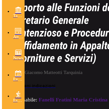
Supporto alle Funzioni d
Tarquinia
Segretario Generale
(Contenzioso e Procedu
Attività
di Affidamento in Appalt
di Forniture e Servizi)
News
6 Piazza Giacomo Matteotti Tarquinia
Eventi
Ottieni indicazioni
Responsabile:
Fanelli Fratini Maria Cristina
Escursioni